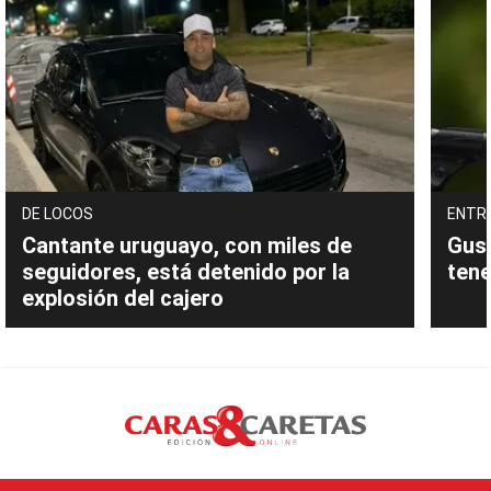
DE LOCOS
ENTR
Cantante uruguayo, con miles de
Gust
seguidores, está detenido por la
tene
explosión del cajero