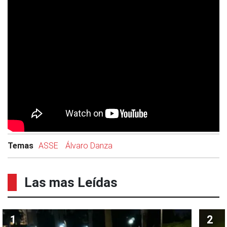
Temas
ASSE
Álvaro Danza
Las mas Leídas