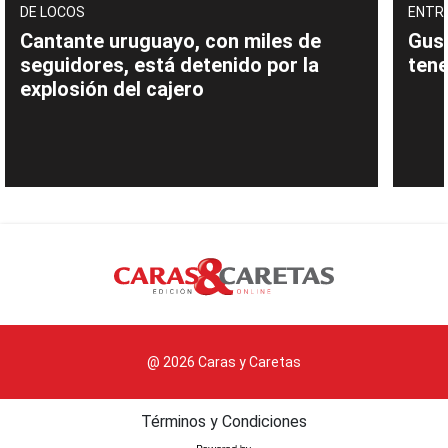
DE LOCOS
ENTR
Cantante uruguayo, con miles de
Gust
seguidores, está detenido por la
tene
explosión del cajero
@ 2026 Caras y Caretas
Términos y Condiciones