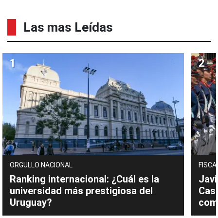
Las mas Leídas
ORGULLO NACIONAL
FISCA
Ranking internacional: ¿Cuál es la
Javi
universidad más prestigiosa del
Cast
Uruguay?
com