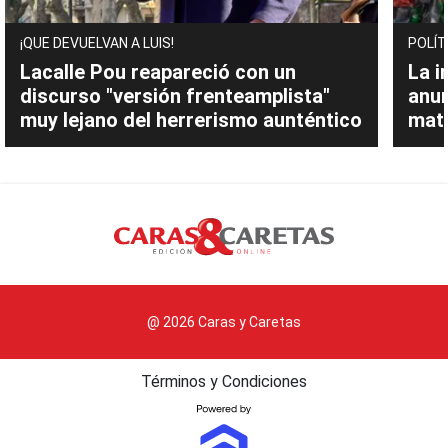
¡QUE DEVUELVAN A LUIS!
POLÍT
Lacalle Pou reapareció con un
La i
discurso "versión frenteamplista"
anu
muy lejano del herrerismo aunténtico
mate
@ 2026 Caras y Caretas
Términos y Condiciones