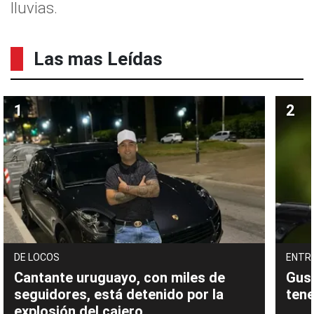
lluvias.
Las mas Leídas
DE LOCOS
ENTR
Cantante uruguayo, con miles de
Gust
seguidores, está detenido por la
tene
explosión del cajero