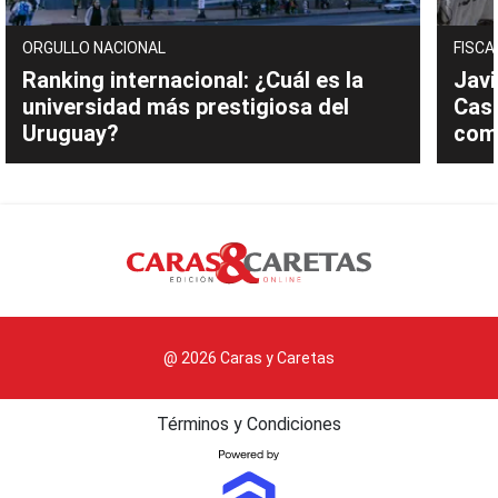
ORGULLO NACIONAL
FISCA
Ranking internacional: ¿Cuál es la
Javi
universidad más prestigiosa del
Cast
Uruguay?
com
@ 2026 Caras y Caretas
Términos y Condiciones