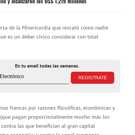
lio y alcanzaron los U$S 1.219 millones
Puerta de la Misericordia que rescató como nadie
ue es un deber cívico considerar con total
En tu email todas las semanas.
as francas por razones filosóficas, económicas y
les (que pagan proporcionalmente mucho más los
 contra las que benefician al gran capital
stra economía; y contra la servil esperanza