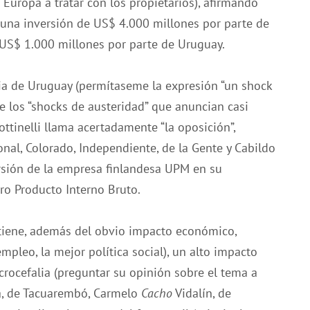
 Europa a tratar con los propietarios), afirmando
, una inversión de US$ 4.000 millones por parte de
 US$ 1.000 millones por parte de Uruguay.
ria de Uruguay (permítaseme la expresión “un shock
de los “shocks de austeridad” que anuncian casi
ttinelli llama acertadamente “la oposición”,
nal, Colorado, Independiente, de la Gente y Cabildo
versión de la empresa finlandesa UPM en su
tro Producto Interno Bruto.
tiene, además del obvio impacto económico,
empleo, la mejor política social), un alto impacto
crocefalia (preguntar su opinión sobre el tema a
sa, de Tacuarembó, Carmelo
Cacho
Vidalín, de