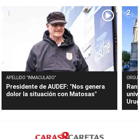
APELLIDO "INMACULADO"
ORGU
Presidente de AUDEF: "Nos genera
Rank
dolor la situación con Matosas"
univ
Uru