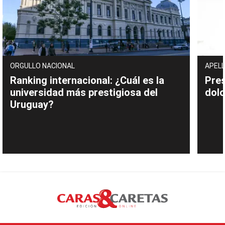
ORGULLO NACIONAL
APELL
Ranking internacional: ¿Cuál es la
Pres
universidad más prestigiosa del
dolo
Uruguay?