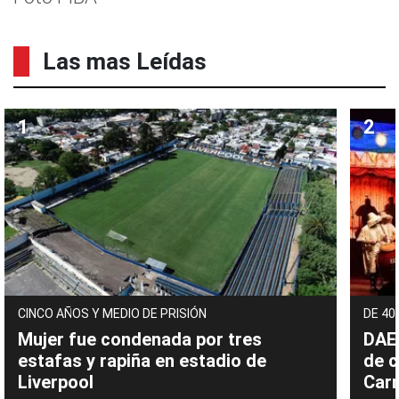
Las mas Leídas
CINCO AÑOS Y MEDIO DE PRISIÓN
DE 40
Mujer fue condenada por tres
DAEC
estafas y rapiña en estadio de
de c
Liverpool
Carn