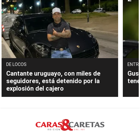
DE LOCOS
ENTR
Cantante uruguayo, con miles de
Gust
seguidores, está detenido por la
tene
explosión del cajero