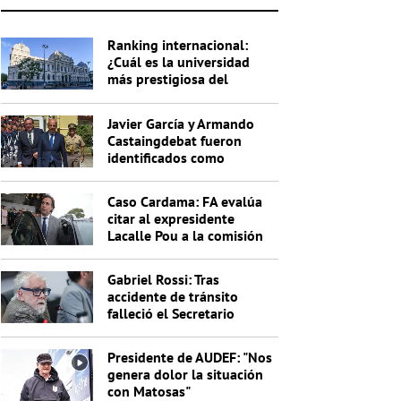
Ranking internacional:
¿Cuál es la universidad
más prestigiosa del
Uruguay?
Javier García y Armando
Castaingdebat fueron
identificados como
indagados en el caso
Cardama
Caso Cardama: FA evalúa
citar al expresidente
Lacalle Pou a la comisión
investigadora
Gabriel Rossi: Tras
accidente de tránsito
falleció el Secretario
General de la Junta
Nacional de Drogas
Presidente de AUDEF: "Nos
genera dolor la situación
con Matosas"