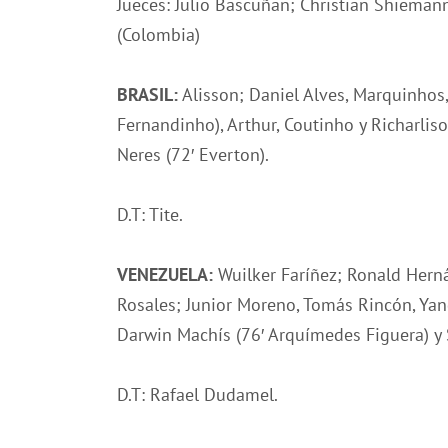
Jueces: Julio Bascuñan; Christian Shiemann 
(Colombia)
BRASIL:
Alisson; Daniel Alves, Marquinhos, 
Fernandinho), Arthur, Coutinho y Richarliso
Neres (72′ Everton).
D.T: Tite.
VENEZUELA:
Wuilker Faríñez; Ronald Herná
Rosales; Junior Moreno, Tomás Rincón, Yang
Darwin Machís (76′ Arquímedes Figuera) y 
D.T: Rafael Dudamel.