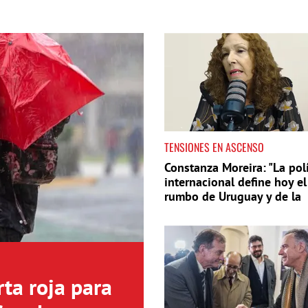
TENSIONES EN ASCENSO
Constanza Moreira: "La polí
internacional define hoy el
rumbo de Uruguay y de la
región"
ta roja para