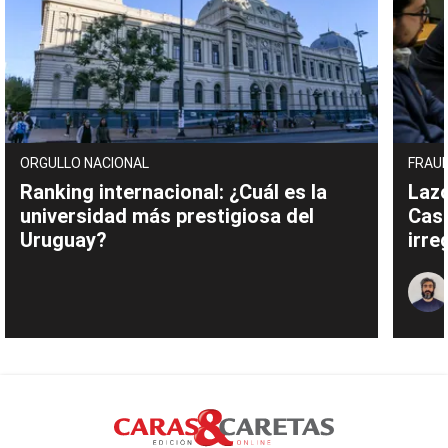
ORGULLO NACIONAL
FRAUD
Ranking internacional: ¿Cuál es la
Lazo
universidad más prestigiosa del
Cas
Uruguay?
irre