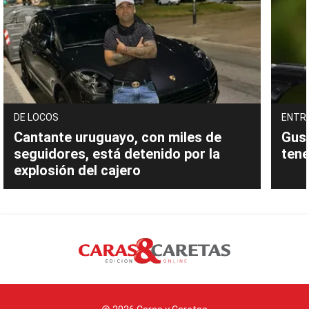
DE LOCOS
ENTR
Cantante uruguayo, con miles de
Gust
seguidores, está detenido por la
tene
explosión del cajero