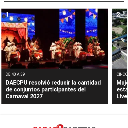
DE 40 A 39
CINCO
DAECPU resolvió reducir la cantidad
Muje
de conjuntos participantes del
esta
Carnaval 2027
Live