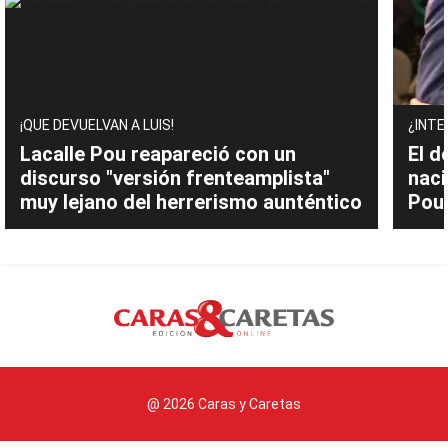
¡QUE DEVUELVAN A LUIS!
¿INTE
Lacalle Pou reapareció con un
El d
discurso "versión frenteamplista"
naci
muy lejano del herrerismo aunténtico
Pou 
@ 2026 Caras y Caretas