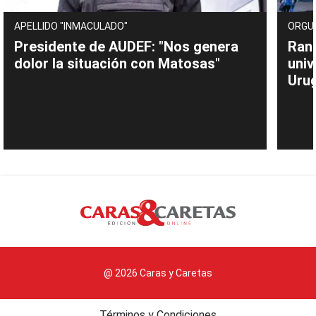
APELLIDO "INMACULADO"
ORGU
Presidente de AUDEF: "Nos genera
Rank
dolor la situación con Matosas"
univ
Uru
@ 2026 Caras y Caretas
Términos y Condiciones