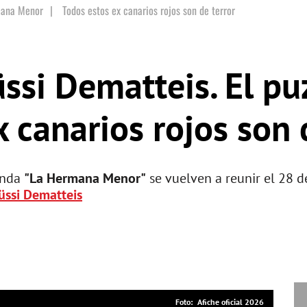
mana Menor
|
Todos estos ex canarios rojos son de terror
O
ssi Dematteis. El pu
 canarios rojos son 
anda
"La Hermana Menor"
se vuelven a reunir el 28 d
üssi Dematteis
Afiche oficial 2026