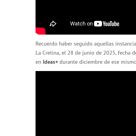
Recuerdo haber seguido aquellas instancias
La Cretina, el 28 de junio de 2025, fecha 
en
Ideas+
durante diciembre de ese mismo