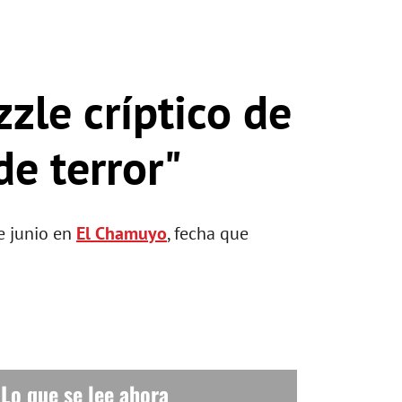
zzle críptico de
de terror"
e junio en
El Chamuyo
, fecha que
Lo que se lee ahora