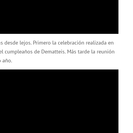
 desde lejos. Primero la celebración realizada en
del cumpleaños de Dematteis. Más tarde la reunión
 año.