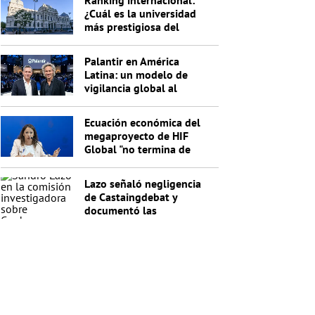
Ranking internacional:
¿Cuál es la universidad
más prestigiosa del
Uruguay?
Palantir en América
Latina: un modelo de
vigilancia global al
servicio de Trump
Ecuación económica del
megaproyecto de HIF
Global "no termina de
cerrar"
Lazo señaló negligencia
de Castaingdebat y
documentó las
irregularidades del
segundo pago