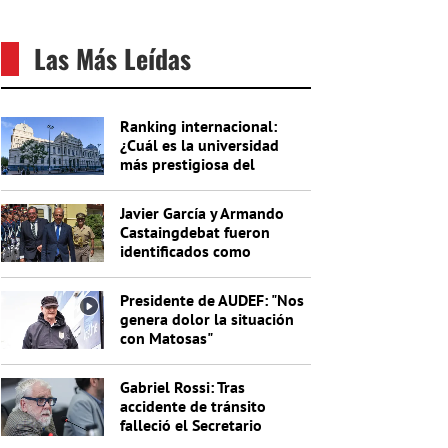
Las Más Leídas
Ranking internacional:
¿Cuál es la universidad
más prestigiosa del
Uruguay?
Javier García y Armando
Castaingdebat fueron
identificados como
indagados en el caso
Cardama
Presidente de AUDEF: "Nos
genera dolor la situación
con Matosas"
Gabriel Rossi: Tras
accidente de tránsito
falleció el Secretario
General de la Junta