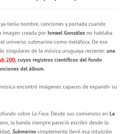
o ya tenía nombre, canciones y portada cuando
a imagen creada por
Ismael González
no hablaba
del universo submarino como metáfora. De ese
s singulares de la música uruguaya reciente:
una
ub 200
, cuyos registros científicos del fondo
anciones del álbum.
 música encontró imágenes capaces de expandir su
rofundo sobre
La Foca
. Desde sus comienzos en
La
ano, la banda siempre pareció escribir desde la
sidad.
Submarino
simplemente llevó esa intuición