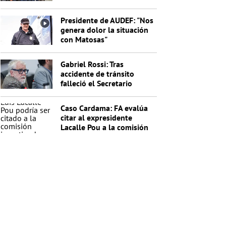
indagados en el caso
Cardama
Presidente de AUDEF: "Nos
genera dolor la situación
con Matosas"
Gabriel Rossi: Tras
accidente de tránsito
falleció el Secretario
General de la Junta
Nacional de Drogas
Caso Cardama: FA evalúa
citar al expresidente
Lacalle Pou a la comisión
investigadora