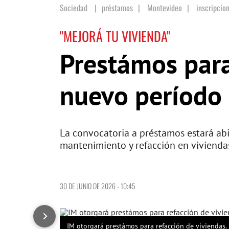
Sociedad
préstamos
|
Montevideo
|
inscripcio
"MEJORÁ TU VIVIENDA"
Prestámos para
nuevo período 
La convocatoria a préstamos estará abi
mantenimiento y refacción en vivienda
30 DE JUNIO DE 2026 - 10:45
IM otorgará prestámos para refacción de viviendas.