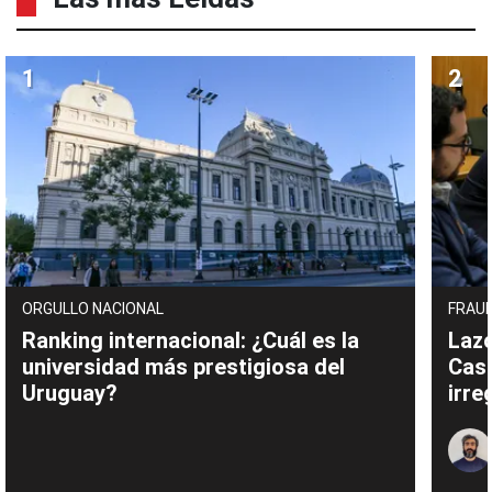
ORGULLO NACIONAL
FRAUD
Ranking internacional: ¿Cuál es la
Lazo
universidad más prestigiosa del
Cas
Uruguay?
irre