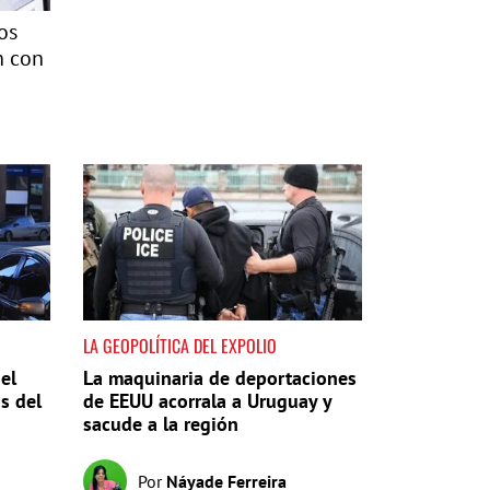
os
n con
LA GEOPOLÍTICA DEL EXPOLIO
el
La maquinaria de deportaciones
s del
de EEUU acorrala a Uruguay y
sacude a la región
Por
Náyade Ferreira