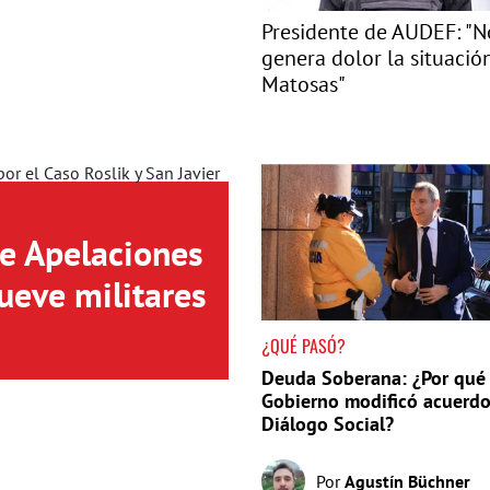
Presidente de AUDEF: "N
genera dolor la situació
Matosas"
de Apelaciones
ueve militares
¿QUÉ PASÓ?
Deuda Soberana: ¿Por qué 
Gobierno modificó acuerdo
Diálogo Social?
Por
Agustín Büchner