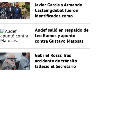
Javier García y Armando
Castaingdebat fueron
identificados como
indagados en el caso
Cardama
Audef salió en respaldo de
Leo Ramos y apuntó
contra Gustavo Matosas
Gabriel Rossi: Tras
accidente de tránsito
falleció el Secretario
General de la Junta
Nacional de Drogas