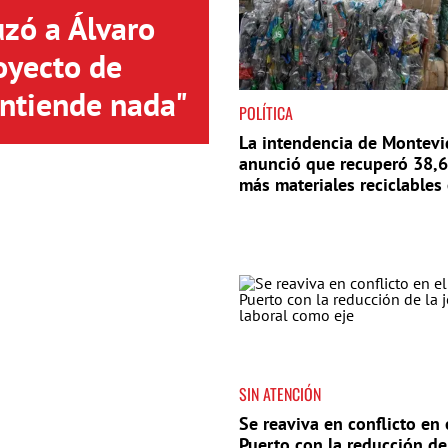
uzó a Álvaro
oyecto de
entiende nada"
POLÍTICA
La intendencia de Montev
anunció que recuperó 38,
más materiales reciclables
año
SIN ATENCIÓN
Se reaviva en conflicto en 
Puerto con la reducción de