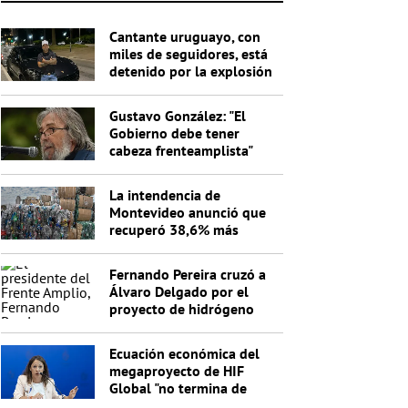
Cantante uruguayo, con
miles de seguidores, está
detenido por la explosión
del cajero
Gustavo González: "El
Gobierno debe tener
cabeza frenteamplista"
La intendencia de
Montevideo anunció que
recuperó 38,6% más
materiales reciclables en
un año
Fernando Pereira cruzó a
Álvaro Delgado por el
proyecto de hidrógeno
verde: "No entiende nada"
Ecuación económica del
megaproyecto de HIF
Global "no termina de
cerrar"