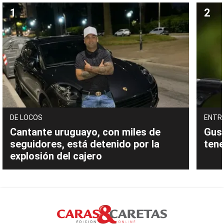
DE LOCOS
ENTR
Cantante uruguayo, con miles de
Gust
seguidores, está detenido por la
tene
explosión del cajero