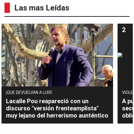
Las mas Leídas
¡QUE DEVUELVAN A LUIS!
VIOLE
Lacalle Pou reapareció con un
A pu
discurso "versión frenteamplista"
sec
muy lejano del herrerismo aunténtico
obli