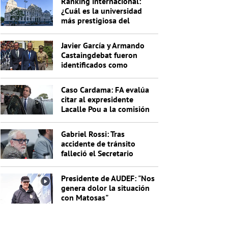
Ranking internacional:
¿Cuál es la universidad
más prestigiosa del
Uruguay?
Javier García y Armando
Castaingdebat fueron
identificados como
indagados en el caso
Cardama
Caso Cardama: FA evalúa
citar al expresidente
Lacalle Pou a la comisión
investigadora
Gabriel Rossi: Tras
accidente de tránsito
falleció el Secretario
General de la Junta
Nacional de Drogas
Presidente de AUDEF: "Nos
genera dolor la situación
con Matosas"