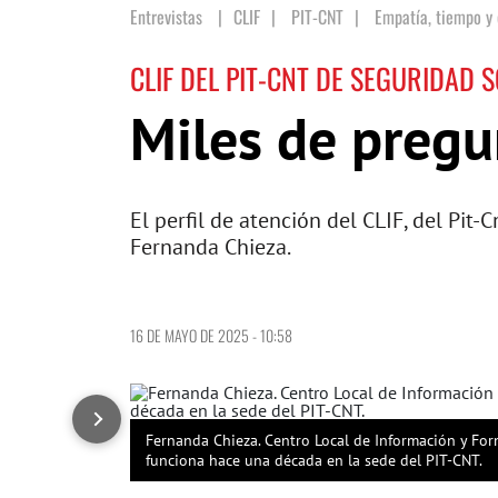
Entrevistas
CLIF
|
PIT-CNT
|
Empatía, tiempo y
CLIF DEL PIT-CNT DE SEGURIDAD S
Miles de pregu
El perfil de atención del CLIF, del Pit
Fernanda Chieza.
16 DE MAYO DE 2025 - 10:58
Fernanda Chieza. Centro Local de Información y For
funciona hace una década en la sede del PIT-CNT.