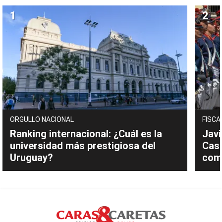
ORGULLO NACIONAL
FISCA
Ranking internacional: ¿Cuál es la
Javi
universidad más prestigiosa del
Cast
Uruguay?
com