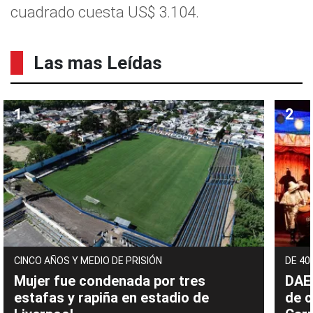
cuadrado cuesta US$ 3.104.
Las mas Leídas
CINCO AÑOS Y MEDIO DE PRISIÓN
DE 40
Mujer fue condenada por tres
DAEC
estafas y rapiña en estadio de
de c