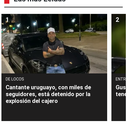
DE LOCOS
ENTR
Cantante uruguayo, con miles de
Gust
seguidores, está detenido por la
tene
explosión del cajero