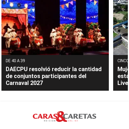
DE 40 A 39
CINCO
DAECPU resolvió reducir la cantidad
Muje
de conjuntos participantes del
esta
Carnaval 2027
Live