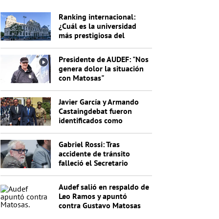
Ranking internacional:
¿Cuál es la universidad
más prestigiosa del
Uruguay?
Presidente de AUDEF: "Nos
genera dolor la situación
con Matosas"
Javier García y Armando
Castaingdebat fueron
identificados como
indagados en el caso
Cardama
Gabriel Rossi: Tras
accidente de tránsito
falleció el Secretario
General de la Junta
Nacional de Drogas
Audef salió en respaldo de
Leo Ramos y apuntó
contra Gustavo Matosas