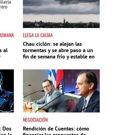
 HUMANA
LLEGA LA CALMA
Chau ciclón: se alejan las
s al
tormentas y se abre paso a un
y
fin de semana frío y estable en
Uruguay
NEGOCIACIÓN
I: Dos
Rendición de Cuentas: cómo
an la
financiar las propuestas de