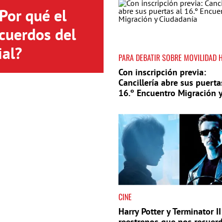
Por qué el
cuerdos del
ial?
PARA DEBATIR SOBRE MOVILIDAD
Con inscripción previa:
Cancillería abre sus puerta
16.º Encuentro Migración 
Ciudadanía
CINE
Harry Potter y Terminator I
reestrenos que nos recuerd