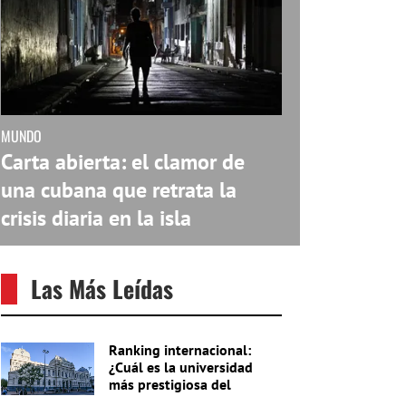
MUNDO
Carta abierta: el clamor de
una cubana que retrata la
crisis diaria en la isla
Las Más Leídas
Ranking internacional:
¿Cuál es la universidad
más prestigiosa del
Uruguay?