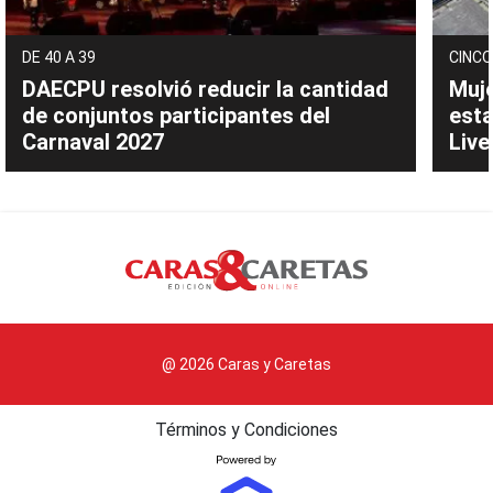
DE 40 A 39
CINCO
DAECPU resolvió reducir la cantidad
Muje
de conjuntos participantes del
esta
Carnaval 2027
Live
@ 2026 Caras y Caretas
Términos y Condiciones