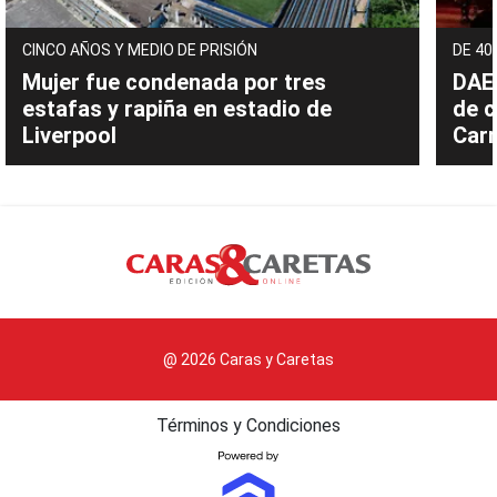
CINCO AÑOS Y MEDIO DE PRISIÓN
DE 40
Mujer fue condenada por tres
DAEC
estafas y rapiña en estadio de
de c
Liverpool
Carn
@ 2026 Caras y Caretas
Términos y Condiciones