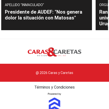
APELLIDO "INMACULADO"
ORGU
Presidente de AUDEF: "Nos genera
Rank
dolor la situación con Matosas"
univ
Uru
@ 2026 Caras y Caretas
Términos y Condiciones