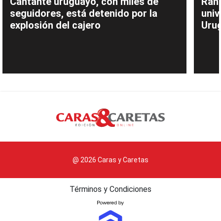
Cantante uruguayo, con miles de
Rank
seguidores, está detenido por la
univ
explosión del cajero
Uru
@ 2026 Caras y Caretas
Términos y Condiciones