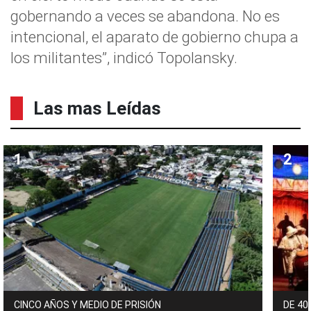
gobernando a veces se abandona. No es
intencional, el aparato de gobierno chupa a
los militantes”, indicó Topolansky.
Las mas Leídas
CINCO AÑOS Y MEDIO DE PRISIÓN
DE 40