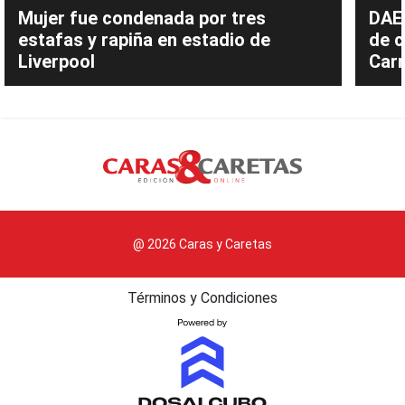
Mujer fue condenada por tres
DAEC
estafas y rapiña en estadio de
de c
Liverpool
Carn
@ 2026 Caras y Caretas
Términos y Condiciones