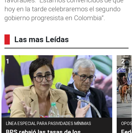
favorables: “Estamos convencidos de que
hoy en la tarde celebraremos el segundo
gobierno progresista en Colombia”.
Las mas Leídas
LÍNEA ESPECIAL PARA PASIVIDADES MÍNIMAS
OPOS
BPS rebajó las tasas de los
Fede