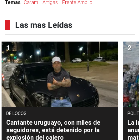
Temas
Caram
Artigas
Frente Amplio
Las mas Leídas
DE LOCOS
POLÍT
Cantante uruguayo, con miles de
La i
seguidores, está detenido por la
anu
explosión del cajero
mate