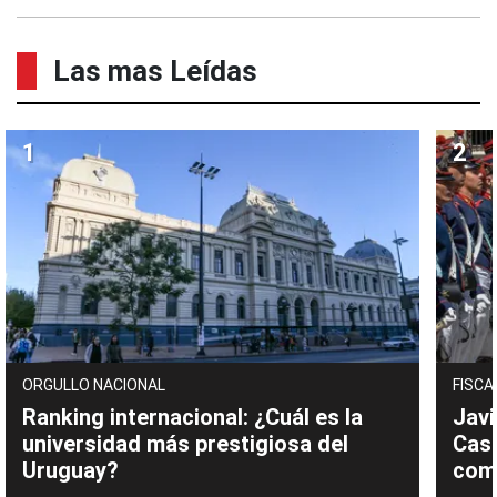
Las mas Leídas
ORGULLO NACIONAL
FISCA
Ranking internacional: ¿Cuál es la
Javi
universidad más prestigiosa del
Cast
Uruguay?
com