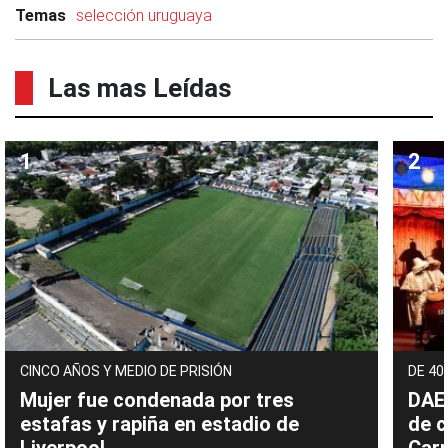
Temas
selección uruguaya
Las mas Leídas
CINCO AÑOS Y MEDIO DE PRISIÓN
DE 40
Mujer fue condenada por tres
DAEC
estafas y rapiña en estadio de
de c
Liverpool
Carn