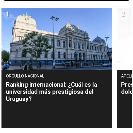
ORGULLO NACIONAL
APELL
Ranking internacional: ¿Cuál es la
Pres
universidad más prestigiosa del
dolo
Uruguay?