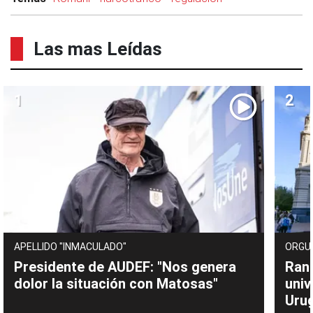
Las mas Leídas
APELLIDO "INMACULADO"
ORGU
Presidente de AUDEF: "Nos genera
Rank
dolor la situación con Matosas"
univ
Uru