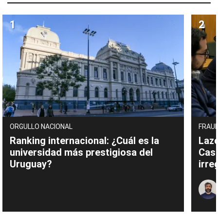
ORGULLO NACIONAL
FRAUD
Ranking internacional: ¿Cuál es la
Lazo
universidad más prestigiosa del
Cas
Uruguay?
irre