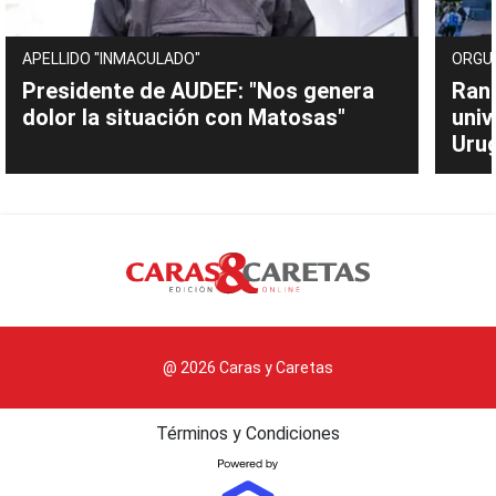
APELLIDO "INMACULADO"
ORGU
Presidente de AUDEF: "Nos genera
Rank
dolor la situación con Matosas"
univ
Uru
@ 2026 Caras y Caretas
Términos y Condiciones