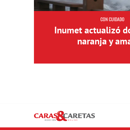
CON CUIDADO
Inumet actualizó d
naranja y ama