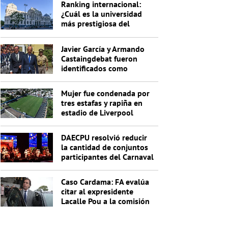
Ranking internacional:
¿Cuál es la universidad
más prestigiosa del
Uruguay?
Javier García y Armando
Castaingdebat fueron
identificados como
indagados en el caso
Cardama
Mujer fue condenada por
tres estafas y rapiña en
estadio de Liverpool
DAECPU resolvió reducir
la cantidad de conjuntos
participantes del Carnaval
2027
Caso Cardama: FA evalúa
citar al expresidente
Lacalle Pou a la comisión
investigadora