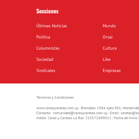
Secciones
Últimas Noticias
Mundo
Política
Orsai
Columnistas
Cultura
Sociedad
Like
Sindicales
Empresas
Términos y Condiciones
www.carasycaretas.com.uy - Brandzen 1984 Apto 901, Montevide
Contacto:
comunidad@carasycaretas.com.uy
- Email:
caretas@ad
medio: Caras y Caretas s.a Rut: 215572690011 - Fecha de Inici