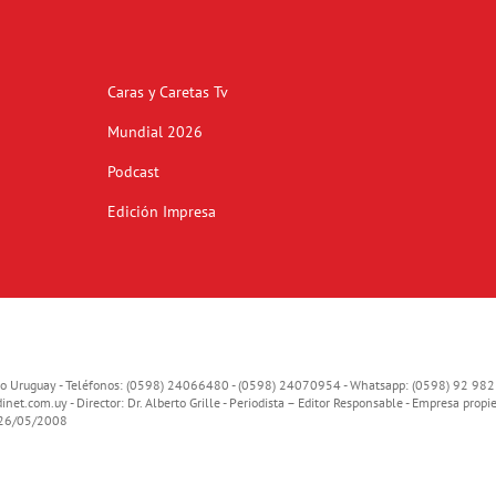
Caras y Caretas Tv
Mundial 2026
Podcast
Edición Impresa
o Uruguay - Teléfonos: (0598) 24066480 - (0598) 24070954 - Whatsapp: (0598) 92 982
inet.com.uy
- Director: Dr. Alberto Grille - Periodista – Editor Responsable - Empresa propie
o 26/05/2008