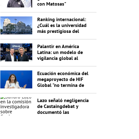
con Matosas"
Ranking internacional:
¿Cuál es la universidad
más prestigiosa del
Uruguay?
Palantir en América
Latina: un modelo de
vigilancia global al
servicio de Trump
Ecuación económica del
megaproyecto de HIF
Global "no termina de
cerrar"
Lazo señaló negligencia
de Castaingdebat y
documentó las
irregularidades del
segundo pago