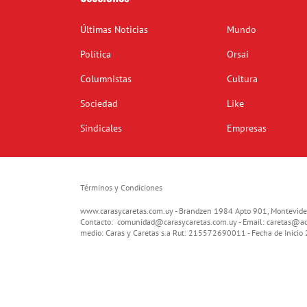
Últimas Noticias
Mundo
Política
Orsai
Columnistas
Cultura
Sociedad
Like
Sindicales
Empresas
Términos y Condiciones
www.carasycaretas.com.uy - Brandzen 1984 Apto 901, Montevide
Contacto:
comunidad@carasycaretas.com.uy
- Email:
caretas@ad
medio: Caras y Caretas s.a Rut: 215572690011 - Fecha de Inici