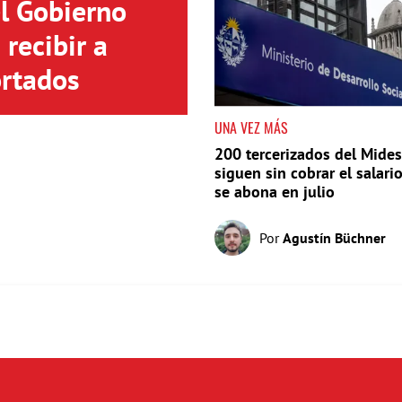
el Gobierno
recibir a
rtados
UNA VEZ MÁS
200 tercerizados del Mides
siguen sin cobrar el salari
se abona en julio
Por
Agustín Büchner