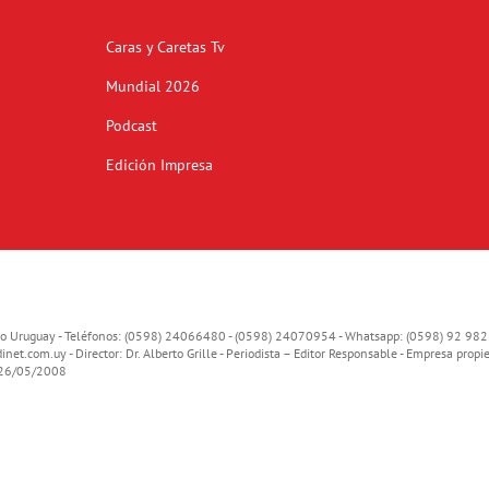
Caras y Caretas Tv
Mundial 2026
Podcast
Edición Impresa
o Uruguay - Teléfonos: (0598) 24066480 - (0598) 24070954 - Whatsapp: (0598) 92 982
inet.com.uy
- Director: Dr. Alberto Grille - Periodista – Editor Responsable - Empresa propie
o 26/05/2008