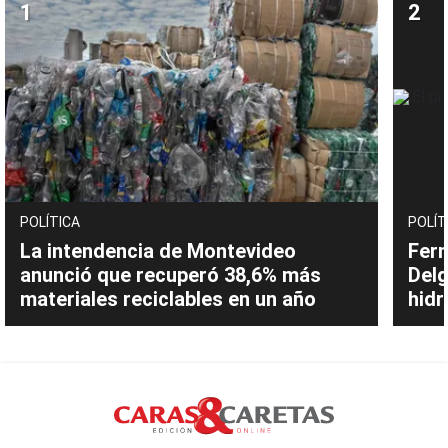
POLÍTICA
POLÍT
La intendencia de Montevideo
Fern
anunció que recuperó 38,6% más
Delg
materiales reciclables en un año
hidr