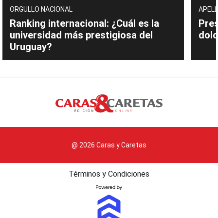
ORGULLO NACIONAL
APELL
Ranking internacional: ¿Cuál es la
Pres
universidad más prestigiosa del
dolo
Uruguay?
@ 2026 Caras y Caretas
Términos y Condiciones