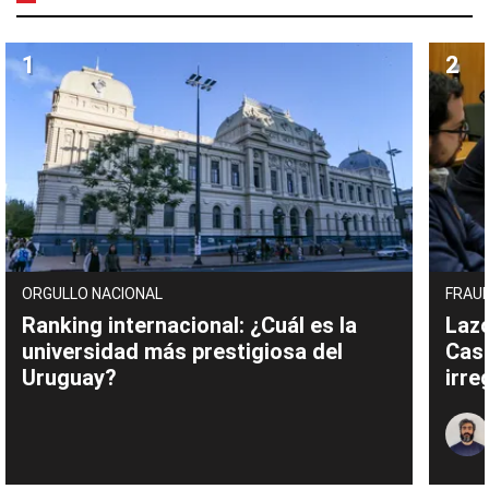
ORGULLO NACIONAL
FRAUD
Ranking internacional: ¿Cuál es la
Lazo
universidad más prestigiosa del
Cas
Uruguay?
irre